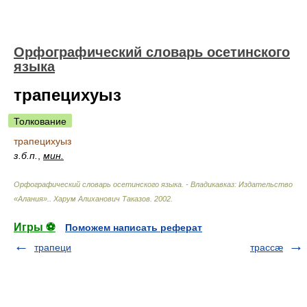
Орфографический словарь осетинского
языка
трапецихуыз
Толкование
трапецихуыз
з.б.п.
,
мин.
Орфографический словарь осетинского языка. - Владикавказ: Издательство
«Алания».
.
Харум Алиханович Таказов
.
2002
.
Игры ⚽
Поможем написать реферат
трапеци
трассæ